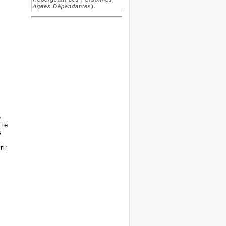
e
Agées Dépendantes
).
e
 le
s
rir